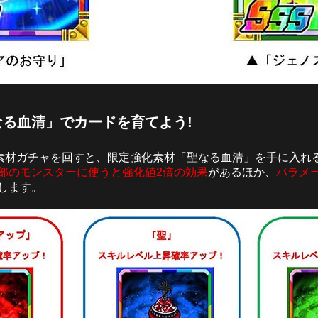
る血清」でカードを育てよう!
素材ガチャを回すと、限定強化素材「聖なる血清」を手に入れ
部のモンスターに使うと強化値2倍の効果
があるほか、
パラメ
します。