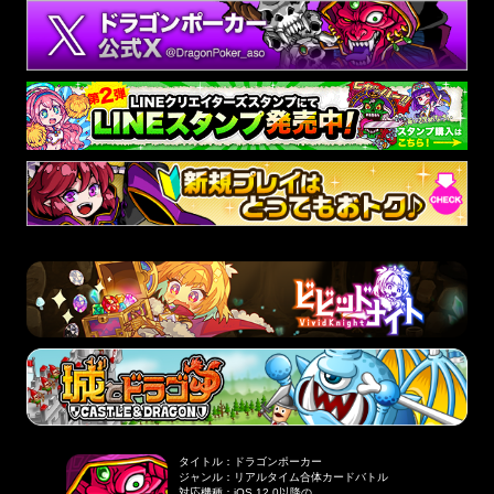
タイトル
：
ドラゴンポーカー
ジャンル
：
リアルタイム合体カードバトル
対応機種
：
iOS 12.0以降の