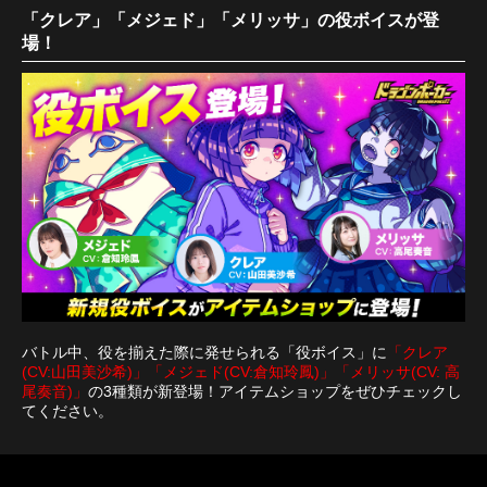
「クレア」「メジェド」「メリッサ」の役ボイスが登
場！
バトル中、役を揃えた際に発せられる「役ボイス」に
「クレア
(CV:山田美沙希)」「メジェド(CV:倉知玲鳳)」「メリッサ(CV: 高
尾奏音)」
の3種類が新登場！アイテムショップをぜひチェックし
てください。