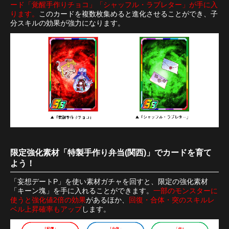
ード「覚醒手作りチョコ」「シャッフル・ラブレター」が手に入
ります。
このカードを複数枚集めると進化させることができ、子
分スキルの効果が強力になります。
限定強化素材「特製手作り弁当(関西)」でカードを育て
よう！
「妄想デートP」を使い素材ガチャを回すと、限定の強化素材
「キーン塊」を手に入れることができます。
一部のモンスターに
使うと強化値2倍の効果
があるほか、
回復・合体・突のスキルレ
ベル上昇確率もアップ
します。