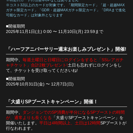
※特定のカードの当選率UPなどはありません
※コスト32以上のカードが対象です。「期間限定カード」「超・超越MAX
ガチャ限定カード」「GDR・超越MAXガチャ限定カード」「DRAまで進化
可能なカード」は対象外となります
■開催期間
2025年11月1日(土) 0:00 〜 11月10日(月) 23:59まで
「ハーフアニバーサリー週末お楽しみプレゼント」開催!
期間中、
毎週土曜日と日曜日にログインをすると「SSレアガチ
ャチケット」合計2枚プレゼント!
土日も忘れずにログインをし
て、チケットを受け取ってくださいね!
■開催期間
2025年10月31日(金) 〜 12月7日(日)
「大盛りSPブーストキャンペーン」開催！
期間中、
ダンジョンでのSP消費が半分になるSPブーストの時間
が、通常よりも長くなる
「大盛りSPブーストキャンペーン」を
開催いたします。
平日は4時間以上、土日は12時間
SPブーストが
行なわれます。