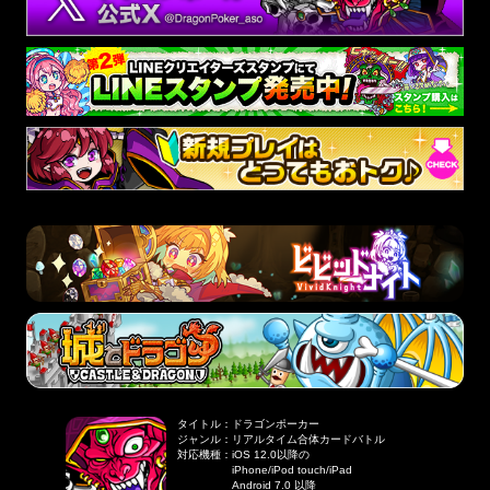
タイトル
：
ドラゴンポーカー
ジャンル
：
リアルタイム合体カードバトル
対応機種
：
iOS 12.0以降の
iPhone/iPod touch/iPad
Android 7.0 以降