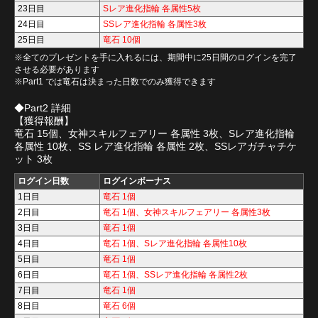
23日目
Sレア進化指輪 各属性5枚
24日目
SSレア進化指輪 各属性3枚
25日目
竜石 10個
※全てのプレゼントを手に入れるには、期間中に25日間のログインを完了
させる必要があります
※Part1 では竜石は決まった日数でのみ獲得できます
◆Part2 詳細
【獲得報酬】
竜石 15個、女神スキルフェアリー 各属性 3枚、Sレア進化指輪
各属性 10枚、SS レア進化指輪 各属性 2枚、SSレアガチャチケ
ット 3枚
ログイン日数
ログインボーナス
1日目
竜石 1個
2日目
竜石 1個、女神スキルフェアリー 各属性3枚
3日目
竜石 1個
4日目
竜石 1個、Sレア進化指輪 各属性10枚
5日目
竜石 1個
6日目
竜石 1個、SSレア進化指輪 各属性2枚
7日目
竜石 1個
8日目
竜石 6個