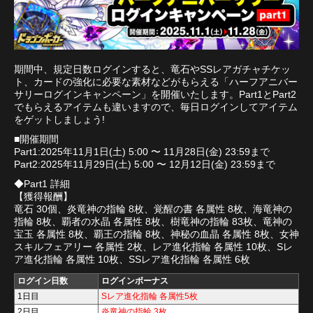
期間中、規定日数ログインすると、竜石やSSレアガチャチケッ
ト、カードの強化に必要な素材などがもらえる「ハーフアニバー
サリーログインキャンペーン」を開催いたします。Part1とPart2
でもらえるアイテムも違いますので、毎日ログインしてアイテム
をゲットしましょう!
■開催期間
Part1:2025年11月1日(土) 5:00 〜 11月28日(金) 23:59まで
Part2:2025年11月29日(土) 5:00 〜 12月12日(金) 23:59まで
◆Part1 詳細
【獲得報酬】
竜石 30個、炎竜神の指輪 8枚、覚醒の書 各属性 8枚、海竜神の
指輪 8枚、覇者の水晶 各属性 8枚、樹竜神の指輪 83枚、竜神の
宝玉 各属性 8枚、覇王の指輪 8枚、神秘の血晶 各属性 8枚、女神
スキルフェアリー 各属性 2枚、レア進化指輪 各属性 10枚、Sレ
ア進化指輪 各属性 10枚、SSレア進化指輪 各属性 6枚
ログイン日数
ログインボーナス
1日目
Sレア進化指輪 各属性5枚
2日目
炎竜神の指輪 3枚