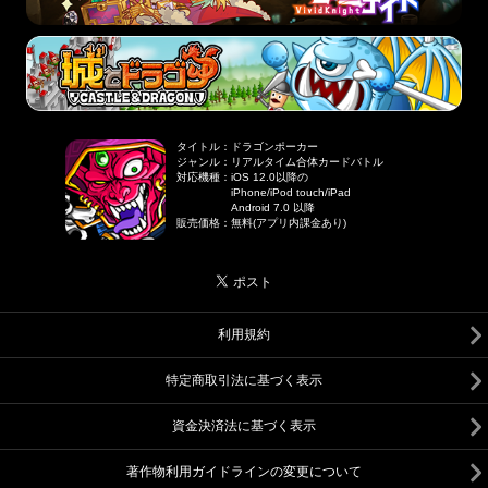
タイトル
：
ドラゴンポーカー
ジャンル
：
リアルタイム合体カードバトル
対応機種
：
iOS 12.0以降の
iPhone/iPod touch/iPad
Android 7.0 以降
販売価格
：
無料(アプリ内課金あり)
利用規約
特定商取引法に基づく表示
資金決済法に基づく表示
著作物利用ガイドラインの変更について