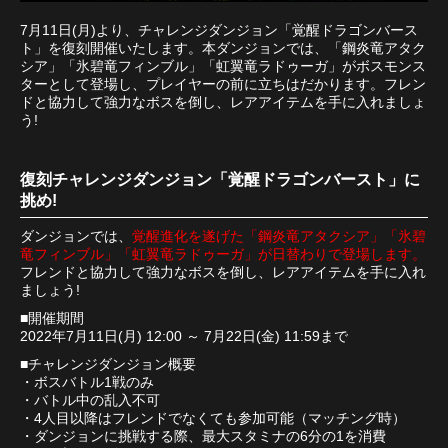
7月11日(月)より、チャレンジダンジョン「覚醒ドラゴンバース
ト」を復刻開催いたします。本ダンジョンでは、「鋼炎竜アタク
シア」「氷碧竜フィンブル」「虹翼竜ラドゥーガ」がボスモンス
ターとして登場し、プレイヤーの前に立ちはだかります。フレン
ドと協力して強力なボスを倒し、レアアイテムを手に入れましょ
う!
復刻チャレンジダンジョン「覚醒ドラゴンバースト」に
挑め!
ダンジョンでは、
覚醒進化を遂げた「鋼炎竜アタクシア」「氷碧
竜フィンブル」「虹翼竜ラドゥーガ」が日替わりで登場します。
フレンドと協力して強力なボスを倒し、レアアイテムを手に入れ
ましょう!
■開催期間
2022年7月11日(月) 12:00 ～ 7月22日(金) 11:59まで
■チャレンジダンジョン概要
・ボスバトル1戦のみ
・バトル中の乱入不可
・4人目以降はフレンドでなくても参加可能（マッチング時）
・ダンジョンに挑戦する際、最大スタミナの6分の1を消費