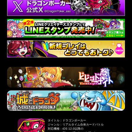
タイトル
：
ドラゴンポーカー
ジャンル
：
リアルタイム合体カードバトル
対応機種
：
iOS 12.0以降の