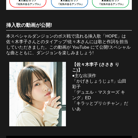
挿入歌の動画が公開!
本スペシャルダンジョンのボス戦で流れる挿入歌「HOPE」は
佐々木李子さんとのタイアップ!佐々木さんには歌と作詞を担当
していただきました。この動画が YouTube にて公開!スペシャル
な曲とともに、ダンジョンを楽しみましょう!
【佐々木李子 (ささき り
こ)】
●主な出演作
「かげきしょうじょ!!」山田
彩子
「デュエル・マスターズ キ
ング」ED
「キラッとプリ☆チャン」だ
いあ