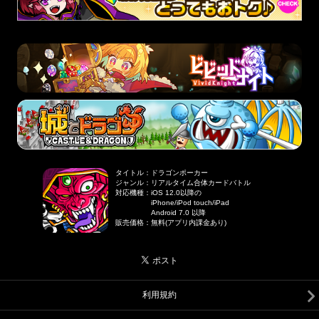
タイトル
：
ドラゴンポーカー
ジャンル
：
リアルタイム合体カードバトル
対応機種
：
iOS 12.0以降の
iPhone/iPod touch/iPad
Android 7.0 以降
販売価格
：
無料(アプリ内課金あり)
利用規約