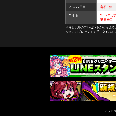
21～24日目
竜石 1個
25日目
SSレアガ
竜石 6個
※竜石以外のプレゼントがもらえるのは
※全てのプレゼントを手に入れるに
アソビ