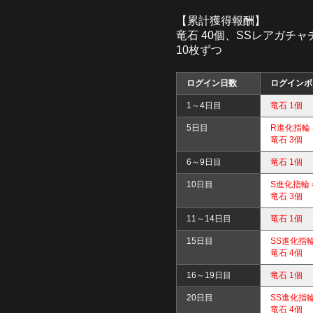
【累計獲得報酬】
竜石 40個、SSレアガチャ
10枚ずつ
ログイン日数
ログインボ
1～4日目
竜石 1個
5日目
R進化指輪
竜石 3個
6～9日目
竜石 1個
10日目
S進化指輪
竜石 3個
11～14日目
竜石 1個
15日目
SS進化指
竜石 4個
16～19日目
竜石 1個
20日目
SS進化指
竜石 4個