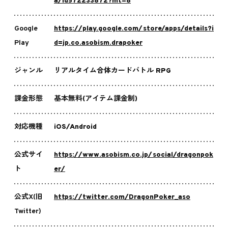
a/id572233872?mt=8
Google
https://play.google.com/store/apps/details?i
Play
d=jp.co.asobism.drapoker
ジャンル
リアルタイム合体カードバトル RPG
課金形態
基本無料(アイテム課金制)
対応機種
iOS/Android
公式サイ
https://www.asobism.co.jp/social/dragonpok
ト
er/
公式X(旧
https://twitter.com/DragonPoker_aso
Twitter)