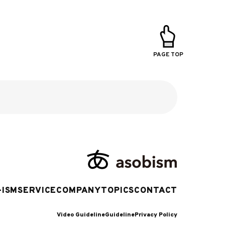
PAGE TOP
-ISM
SERVICE
COMPANY
TOPICS
CONTACT
Video Guideline
Guideline
Privacy Policy