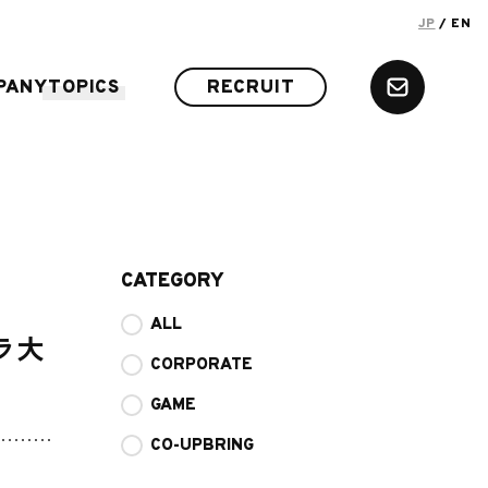
JP
/ EN
PANY
TOPICS
RECRUIT
CATEGORY
ALL
ラ大
CORPORATE
GAME
CO-UPBRING