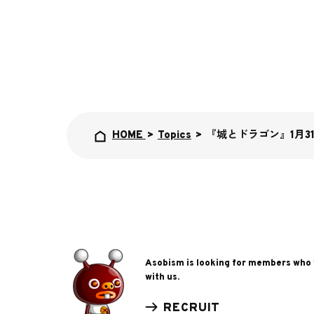
HOME
>
Topics
>
『城とドラゴン』1月
Asobism is looking for members who
with us.
RECRUIT