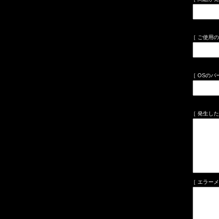
［ ご使用の
［ OSのバ
［ 発生し
［ エラー