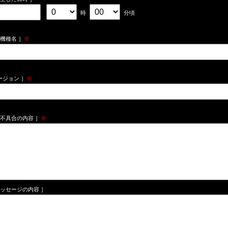
時
分頃
機種名 ］
※
ージョン ］
※
た不具合の内容 ］
※
メッセージの内容 ］