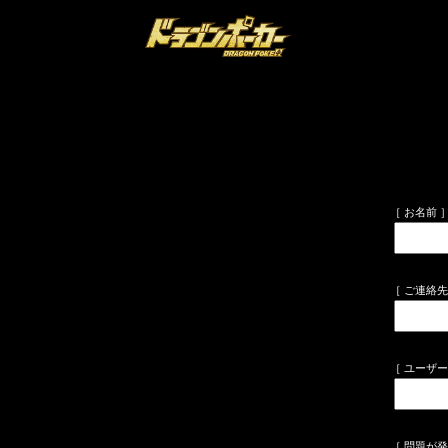
［ お名前 
［ ご連絡先（
［ ユーザ
［ 問題が