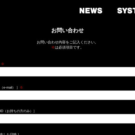
お問い合わせ
お問い合わせ内容をご記入ください。
※
は必須項目です。
］
※
e-mail） ］
※
ーID（お持ちの方のみ）］
発生した日時 ］