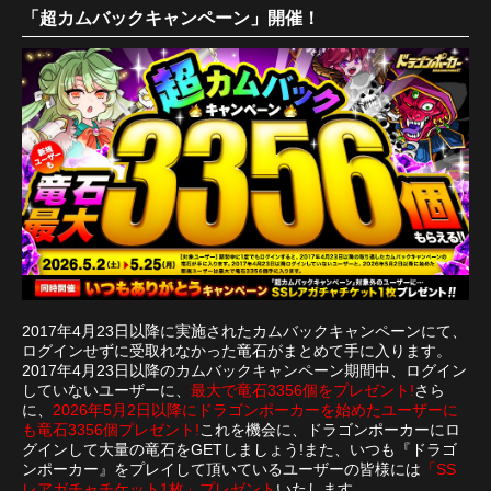
「超カムバックキャンペーン」開催！
2017年4月23日以降に実施されたカムバックキャンペーンにて、
ログインせずに受取れなかった竜石がまとめて手に入ります。
2017年4月23日以降のカムバックキャンペーン期間中、ログイン
していないユーザーに、
最大で竜石3356個をプレゼント!
さら
に、
2026年5月2日以降にドラゴンポーカーを始めたユーザーに
も竜石3356個プレゼント!
これを機会に、ドラゴンポーカーにロ
グインして大量の竜石をGETしましょう!また、いつも『ドラゴ
ンポーカー』をプレイして頂いているユーザーの皆様には
「SS
レアガチャチケット1枚」プレゼント
いたします。