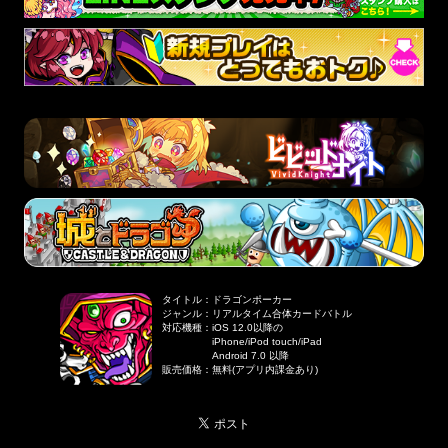
タイトル
：
ドラゴンポーカー
ジャンル
：
リアルタイム合体カードバトル
対応機種
：
iOS 12.0以降の
iPhone/iPod touch/iPad
Android 7.0 以降
販売価格
：
無料(アプリ内課金あり)