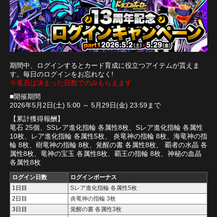
期間中、ログインするとカード育成に役立つアイテムが貰えま
す。毎日のログインをお忘れなく!
※竜石は決まった日数でのみもらえます
■開催期間
2026年5月2日(土) 5:00 ～ 5月29日(金) 23:59まで
【累計獲得報酬】
竜石 25個、SSレア進化指輪 各属性8枚、Sレア進化指輪 各属性
10枚、レア進化指輪 各属性5枚、 炎竜神の指輪 8枚、海竜神の指
輪 8枚、樹竜神の指輪 8枚、覚醒の書 各属性8枚、 覇者の水晶 各
属性8枚、竜神の宝玉 各属性8枚、覇王の指輪 8枚、神秘の血晶
各属性8枚
ログイン日数
ログインボーナス
1日目
Sレア進化指輪 各属性5枚
2日目
炎竜神の指輪 3枚
3日目
覚醒の書 各属性3枚