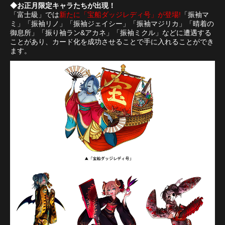
◆お正月限定キャラたちが出現！
「富士級」では
新たに「宝船ダッジレディ号」が登場!
「振袖マ
ミ」「振袖リノ」「振袖ジェイシー」「振袖マジリカ」「晴着の
御息所」「振り袖ラン&アカネ」「振袖ミクル」などに遭遇する
ことがあり、カード化を成功させることで手に入れることができ
ます。