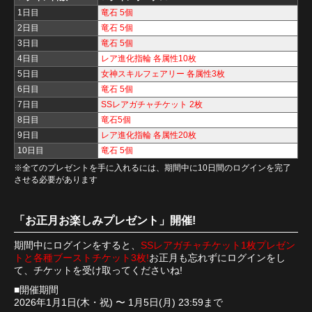
1日目
竜石 5個
2日目
竜石 5個
3日目
竜石 5個
4日目
レア進化指輪 各属性10枚
5日目
女神スキルフェアリー 各属性3枚
6日目
竜石 5個
7日目
SSレアガチャチケット 2枚
8日目
竜石5個
9日目
レア進化指輪 各属性20枚
10日目
竜石 5個
※全てのプレゼントを手に入れるには、期間中に10日間のログインを完了
させる必要があります
「お正月お楽しみプレゼント」開催!
期間中にログインをすると、
SSレアガチャチケット1枚プレゼン
トと各種ブーストチケット3枚!
お正月も忘れずにログインをし
て、チケットを受け取ってくださいね!
■開催期間
2026年1月1日(木・祝) 〜 1月5日(月) 23:59まで