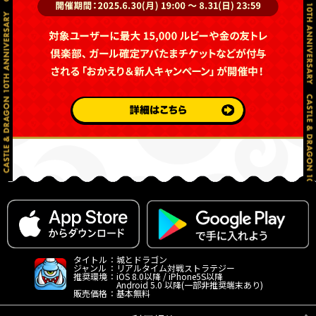
タイトル
：
城とドラゴン
ジャンル
：
リアルタイム対戦ストラテジー
推奨環境
：
iOS 8.0以降 / iPhone5S以降
Android 5.0 以降(一部非推奨端末あり)
販売価格
：
基本無料