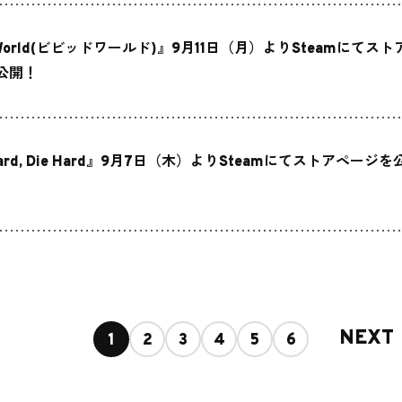
d World(ビビッドワールド)』9月11日（月）よりSteamにてスト
公開！
Hard, Die Hard』9月7日（木）よりSteamにてストアページを
NEXT
1
2
3
4
5
6