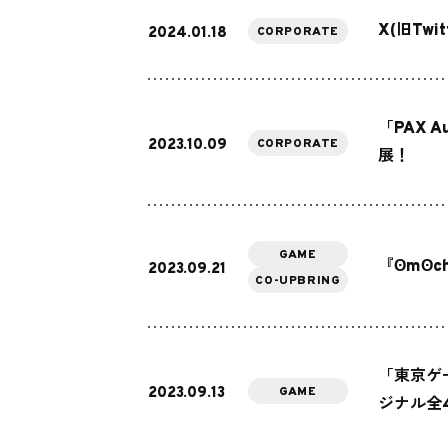
X(旧Tw
2024.01.18
CORPORATE
「PAX A
2023.10.09
CORPORATE
展！
GAME
『ʘmʘc
2023.09.21
CO-UPBRING
「東京ゲ
2023.09.13
GAME
ジナル全