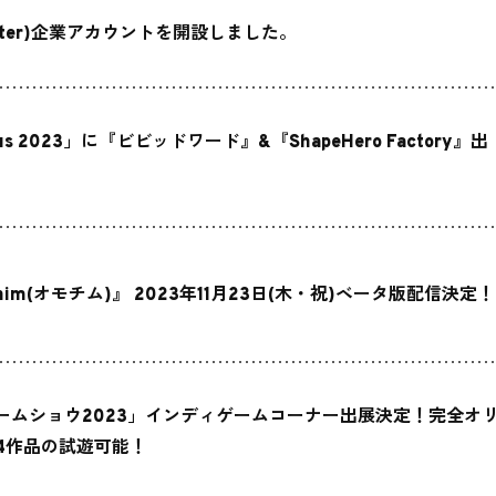
itter)企業アカウントを開設しました。
us 2023」に『ビビッドワード』&『ShapeHero Factory』出
him(オモチム)』 2023年11月23日(木・祝)ベータ版配信決定！
ームショウ2023」インディゲームコーナー出展決定！完全オ
4作品の試遊可能！