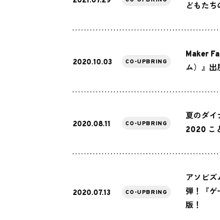
2021.07.29
CO-UPBRING
どもたち
Maker 
2020.10.03
CO-UPBRING
ム）』出
夏のダイ
2020.08.11
CO-UPBRING
2020
アソビズ
弾！『ゲ
2020.07.13
CO-UPBRING
版！