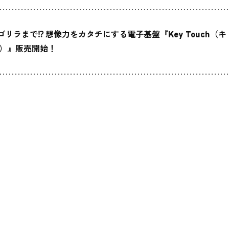
リラまで⁉ 想像力をカタチにする電子基盤『Key Touch（キ
 ）』販売開始！