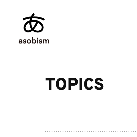
TOPICS