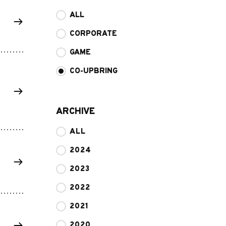
ALL
CORPORATE
GAME
CO-UPBRING
ARCHIVE
ALL
2024
2023
2022
2021
こ
2020